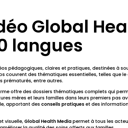
déo Global Hea
20 langues
os pédagogiques, claires et pratiques, destinées à sout
déos couvrent des thématiques essentielles, telles que 
es prématurés, entre autres.
forme offre des dossiers thématiques complets qui perme
res mères et leurs familles dans leurs premiers pas av
le, apportant des
conseils pratiques
et des information
t visuelle,
Global Health Media
permet à tous les acteur
améliorer la qualité des soins offerts aux familles.