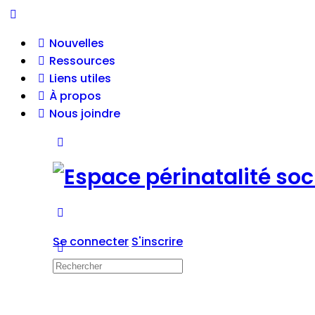
Toggle
Side
Nouvelles
Panel
Ressources
Liens utiles
À propos
Nous joindre
Toggle
Side
Panel
More
options
Se connecter
S'inscrire
Recherche
pour: