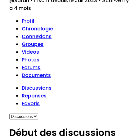
@Sarah
•
Inscrit depuis le Juil 2023
•
Actif·ve Il y
a 4 mois
Profil
Chronologie
Connexions
Groupes
Videos
Photos
Forums
Documents
Discussions
Réponses
Favoris
Début des discussions